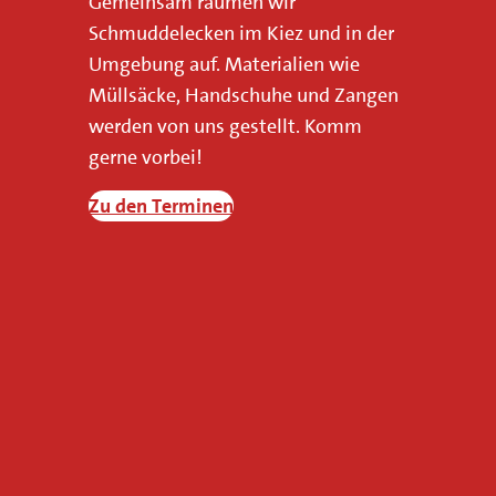
Gemeinsam räumen wir
o
Schmuddelecken im Kiez und in der
d
Umgebung auf. Materialien wie
e
Müllsäcke, Handschuhe und Zangen
r
werden von uns gestellt. Komm
A
gerne vorbei!
n
r
Zu den Terminen
e
g
u
n
g
e
n
k
ö