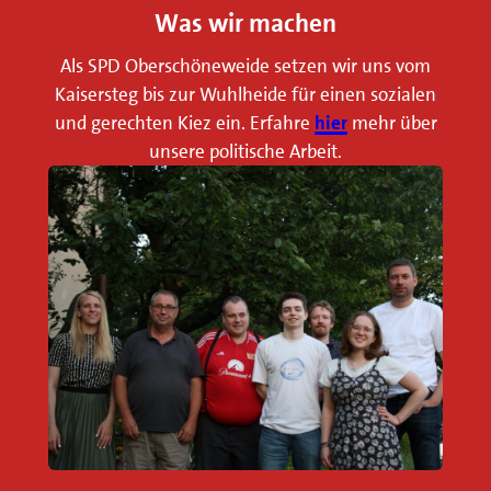
Was wir machen
i
d
Als SPD Oberschöneweide setzen wir uns vom
e
Kaisersteg bis zur Wuhlheide für einen sozialen
r
und gerechten Kiez ein. Erfahre
hier
mehr über
unsere politische Arbeit.
S
P
D
O
b
e
r
s
c
h
ö