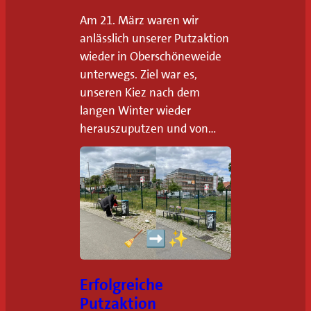
n
z
Am 21. März waren wir
anlässlich unserer Putzaktion
u
wieder in Oberschöneweide
u
unterwegs. Ziel war es,
n
unseren Kiez nach dem
s
langen Winter wieder
e
herauszuputzen und von…
r
e
r
p
o
l
i
t
Erfolgreiche
Putzaktion
i