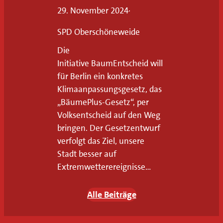
n
29. November 2024
·
s
e
SPD Oberschöneweide
r
Die
e
Initiative BaumEntscheid will
n
für Berlin ein konkretes
T
Klimaanpassungsgesetz, das
„BäumePlus-Gesetz“, per
e
Volksentscheid auf den Weg
r
bringen. Der Gesetzentwurf
m
verfolgt das Ziel, unsere
i
Stadt besser auf
n
Extremwetterereignisse…
e
n
Alle Beiträge
.
B