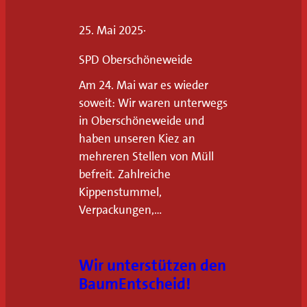
s
25. Mai 2025
·
c
h
SPD Oberschöneweide
e
Am 24. Mai war es wieder
n
soweit: Wir waren unterwegs
A
in Oberschöneweide und
r
haben unseren Kiez an
b
mehreren Stellen von Müll
e
befreit. Zahlreiche
i
Kippenstummel,
t
Verpackungen,…
u
n
Wir unterstützen den
d
BaumEntscheid!
u