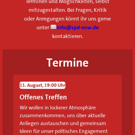
Terminen und Möglichkeiten, selbst
mitzugestalten. Bei Fragen, Kritik
oder Anregungen könnt ihr uns gerne
unter
info@spd-osw.de
kontaktieren.
Termine
F
ü
r
11
. August
, 19:00 Uhr
e
Offenes Treffen
i
Wir wollen in lockerer Atmosphäre
n
zusammenkommen, uns über aktuelle
Anliegen austauschen und gemeinsam
e
Ideen für unser politisches Engagement