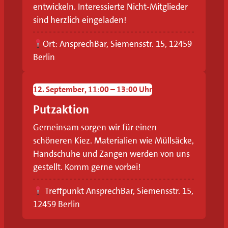
n
entwickeln. Interessierte Nicht-Mitglieder
sind herzlich eingeladen!
g
e
Ort: AnsprechBar, Siemensstr. 15, 12459
Berlin
r
e
12. September, 11:00 – 13:00 Uhr
c
Putzaktion
h
Gemeinsam sorgen wir für einen
t
schöneren Kiez. Materialien wie Müllsäcke,
Handschuhe und Zangen werden von uns
e
gestellt. Komm gerne vorbei!
n
Treffpunkt AnsprechBar, Siemensstr. 15,
K
12459 Berlin
i