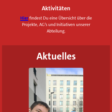
e
Aktivitäten
r
Hier
findest Du eine Übersicht über die
W
Projekte, AG’s und Initiativen unserer
e
Abteilung.
b
s
i
Aktuelles
t
e
f
i
n
d
e
t