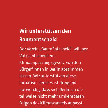
n
n
t
i
Wir unterstützen den
h
Baumentscheid
r
u
Der Verein „BaumEntscheid“ will per
n
Volksentscheid ein
Klimaanpassungsgesetz von den
s
Bürger*innen in Berlin abstimmen
g
lassen. Wir unterstützen diese
e
Initiative, denn es ist dringend
r
notwendig, dass sich Berlin an die
n
teilweise nicht mehr umkehrbaren
e
Folgen des Klimawandels anpasst.
u