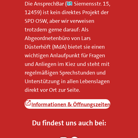
o
Die AnsprechBar (
Siemensstr. 15,
s
12459) ist kein direktes Projekt der
w
SPD OSW, aber wir verweisen
.
trotzdem gerne darauf: Als
d
Abgeordnetenbüro von Lars
e
Düsterhöft (MdA) bietet sie einen
k
wichtigen Anlaufpunkt für Fragen
o
und Anliegen im Kiez und steht mit
n
regelmäßigen Sprechstunden und
t
Unterstützung in allen Lebenslagen
a
direkt vor Ort zur Seite.
k
Informationen
& Öffnungszeiten
t
i
Du findest uns auch bei:
e
r