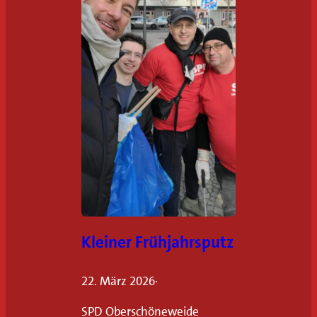
i
h
r
I
n
f
o
r
m
a
t
i
Kleiner Frühjahrsputz
o
n
22. März 2026
·
e
SPD Oberschöneweide