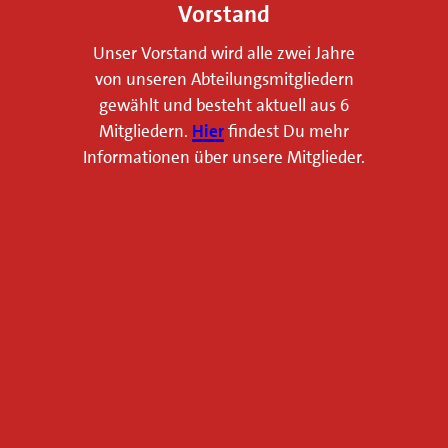
n
Vorstand
e
Unser Vorstand wird alle zwei Jahre
w
von unseren Abteilungsmitgliedern
e
gewählt und besteht aktuell aus 6
i
Mitgliedern.
Hier
findest Du mehr
d
Informationen über unsere Mitglieder.
e
!
A
u
f
u
n
s
e
r